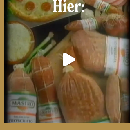
From wood-paneled basements to candlelit condo
...
8
0