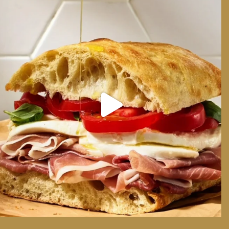
We can have Euro summer, right here at home
...
14
0