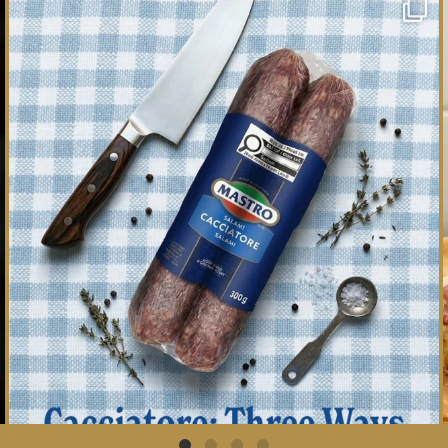
One whole Mastro® Cacciatore Salami, so many
ways
...
16
0