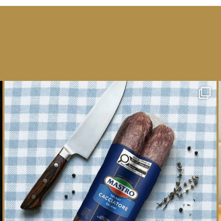
One whole Mastro® Cacciatore Salami, so many
ways
...
16
0