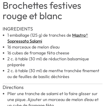
Brochettes festives
rouge et blanc
INGREDIENTS
1 emballage (125 g) de tranches de
Mastro®
Sopressata Salami
16 morceaux de melon d’eau
16 cubes de fromage féta cheese
2 c. à table (30 ml) de réduction balsamique
préparée
2 c. à table (30 ml) de menthe tranchée finement
ou de feuilles de basilic déchirées
Directions
Plier une tranche de salami et la faire glisser sur
une pique. Ajouter un morceau de melon d’eau et
un cube de fromage féta.