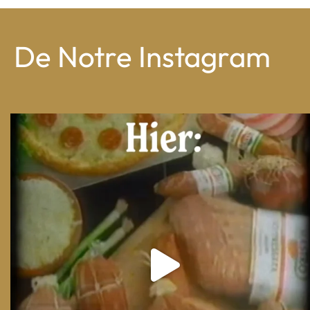
De Notre Instagram
From wood-paneled basements to candlelit condo
...
8
0