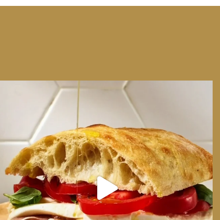
We can have Euro summer, right here at home
...
14
0